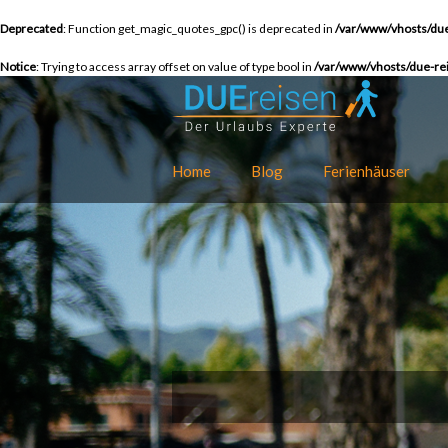
Deprecated
: Function get_magic_quotes_gpc() is deprecated in
/var/www/vhosts/due
Notice
: Trying to access array offset on value of type bool in
/var/www/vhosts/due-rei
Home
Blog
Ferienhäuser