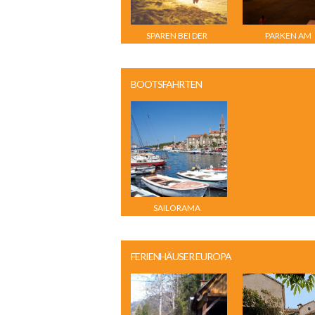
SPAREN BEI DER
PARKEN AM
URLAUBSSUCHE
FLUGHAFEN
BOOTSFAHRTEN
SAILORAMA
FERIENHÄUSER EUROPA