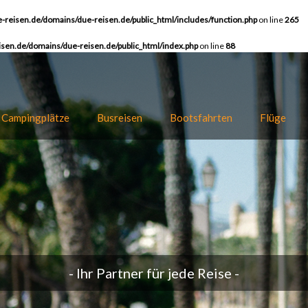
-reisen.de/domains/due-reisen.de/public_html/includes/function.php
on line
265
sen.de/domains/due-reisen.de/public_html/index.php
on line
88
Campingplätze
Busreisen
Bootsfahrten
Flüge
- Ihr Partner für jede Reise -