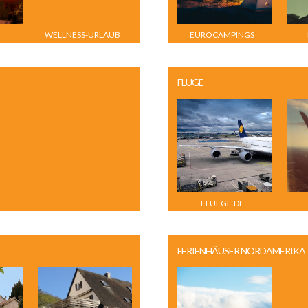
WELLNESS-URLAUB
EUROCAMPINGS
AM PLATTENSEE
FLÜGE
FLUEGE.DE
FERIENHÄUSER NORDAMERIKA