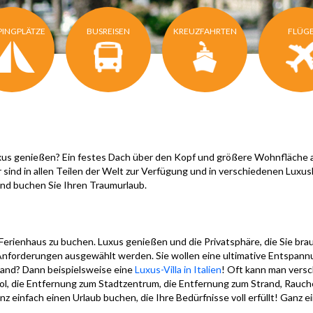
INGPLÄTZE
BUSREISEN
KREUZFAHRTEN
FLÜG
us genießen? Ein festes Dach über den Kopf und größere Wohnfläche a
r sind in allen Teilen der Welt zur Verfügung und in verschiedenen Luxus
 und buchen Sie Ihren Traumurlaub.
n Ferienhaus zu buchen. Luxus genießen und die Privatsphäre, die Sie br
Anforderungen ausgewählt werden. Sie wollen eine ultimative Entspann
rand? Dann beispielsweise eine
Luxus-Villa in Italien
! Oft kann man vers
Pool, die Entfernung zum Stadtzentrum, die Entfernung zum Strand, Rauch
z einfach einen Urlaub buchen, die Ihre Bedürfnisse voll erfüllt! Ganz 