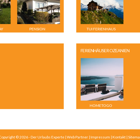
AY
PENSION
TUI FERIENHAUS
ECKERSKORN AN DER
MOSEL
FERIENHÄUSER OZEANIEN
HOMETOGO
Copyright © 2026 - Der Urlaubs Experte |
Web Partner
|
Impressum
|
Kontakt
|
Sitema