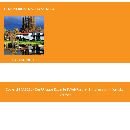
FERIENHÄUSER SÜDAMERIKA
CASAMUNDO
Copyright © 2026 - Der Urlaubs Experte |
Web Partner
|
Impressum
|
Kontakt
|
Sitemap