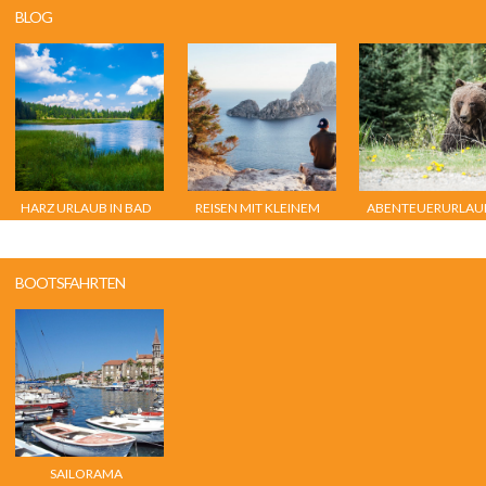
BLOG
HARZ URLAUB IN BAD
REISEN MIT KLEINEM
ABENTEUERURLAU
SACHSA
BUDGET
ROCKY MOUNTAINS
GRIZZLYBÄREN &
CHALET
BOOTSFAHRTEN
SAILORAMA