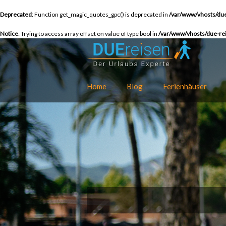
Deprecated
: Function get_magic_quotes_gpc() is deprecated in
/var/www/vhosts/due
Notice
: Trying to access array offset on value of type bool in
/var/www/vhosts/due-rei
Home
Blog
Ferienhäuser