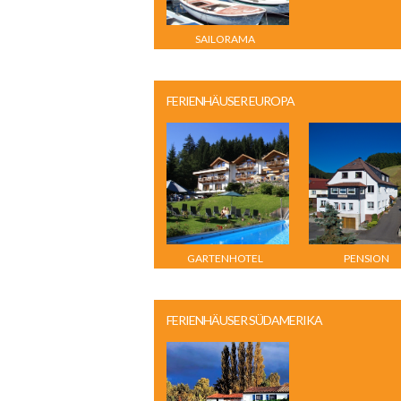
SAILORAMA
FERIENHÄUSER EUROPA
GARTENHOTEL
PENSION
ROSENHOF BEI
STEINBERGSBLI
KITZBÜHEL
FERIENHÄUSER SÜDAMERIKA