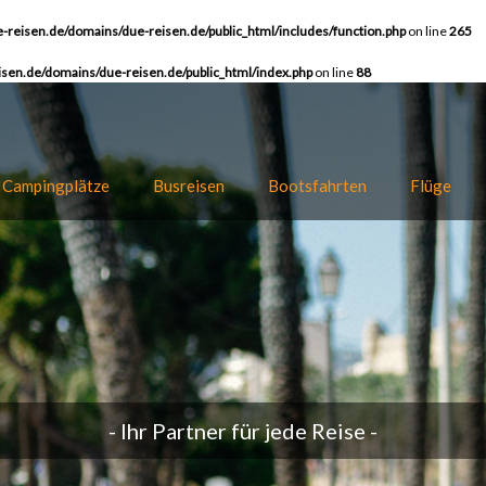
-reisen.de/domains/due-reisen.de/public_html/includes/function.php
on line
265
sen.de/domains/due-reisen.de/public_html/index.php
on line
88
Campingplätze
Busreisen
Bootsfahrten
Flüge
- Ihr Partner für jede Reise -