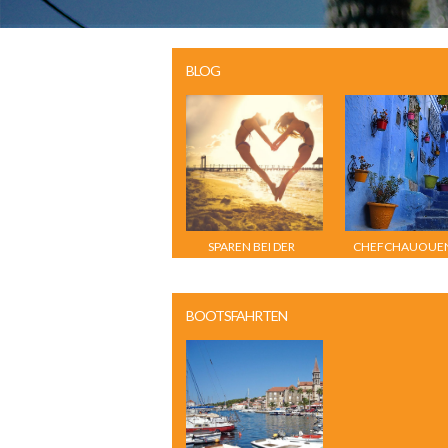
BLOG
SPAREN BEI DER
CHEFCHAUOUEN
URLAUBSSUCHE
MAROKKO
BOOTSFAHRTEN