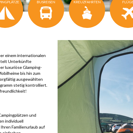
INGPLÄTZE
BUSREISEN
KREUZFAHRTEN
FLÜG
ter einem internationalen
ttelt Unterkünfte
er luxuriöse Glamping-
obilheime bis hin zum
sorgfältig ausgewählten
ramm stetig kontrolliert.
freundlichkeit!
Campingplätzen und
n individuell
hren Familienurlaub auf
m einfachen