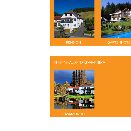
PENSION
GARTENHOTE
STEINBERGSBLICK
ROSENHOF BE
KITZBÜHEL
FERIENHÄUSER SÜDAMERIKA
CASAMUNDO