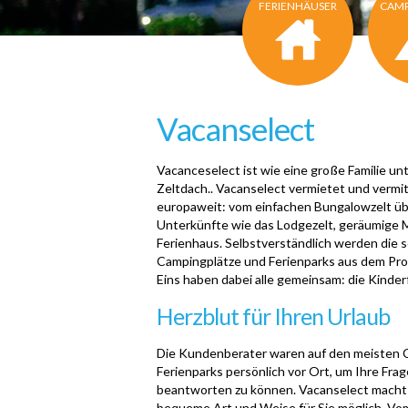
FERIENHÄUSER
CAMP
Vacanselect
Vacanceselect ist wie eine große Familie un
Zeltdach.. Vacanselect vermietet und vermi
europaweit: vom einfachen Bungalowzelt üb
Unterkünfte wie das Lodgezelt, geräumige M
Ferienhaus. Selbstverständlich werden die 
Campingplätze und Ferienparks aus dem Prog
Eins haben dabei alle gemeinsam: die Kinder
Herzblut für Ihren Urlaub
Die Kundenberater waren auf den meisten 
Ferienparks persönlich vor Ort, um Ihre Frage
beantworten zu können. Vacanselect macht I
bequeme Art und Weise für Sie möglich. Vo