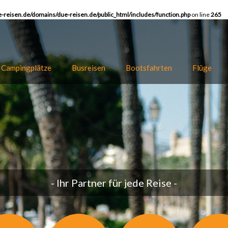
-reisen.de/domains/due-reisen.de/public_html/includes/function.php
on line
265
Campingplätze
Busreisen
Bootsfahrten
Flüge
- Ihr Partner für jede Reise -