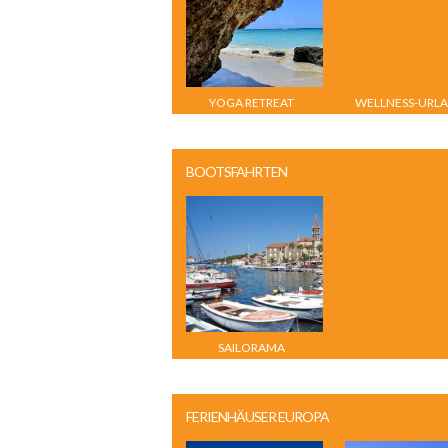
YOGA RETREAT
WELLNESS-URL
GRIECHENLAND
AM PLATTENS
BOOTSFAHRTEN
SAILORAMA
FERIENHÄUSER EUROPA