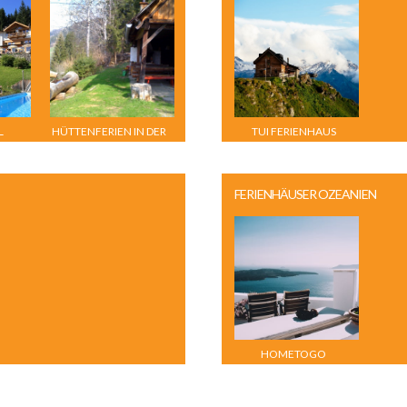
L
HÜTTENFERIEN IN DER
TUI FERIENHAUS
I
STEIERMARK
FERIENHÄUSER OZEANIEN
HOMETOGO