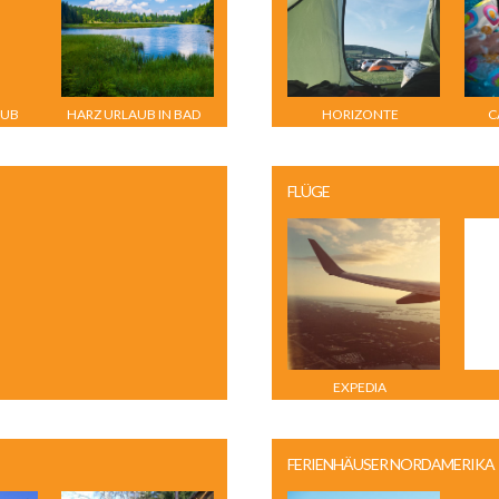
AUB
HARZ URLAUB IN BAD
HORIZONTE
C
EE
SACHSA
FLÜGE
EXPEDIA
FERIENHÄUSER NORDAMERIKA