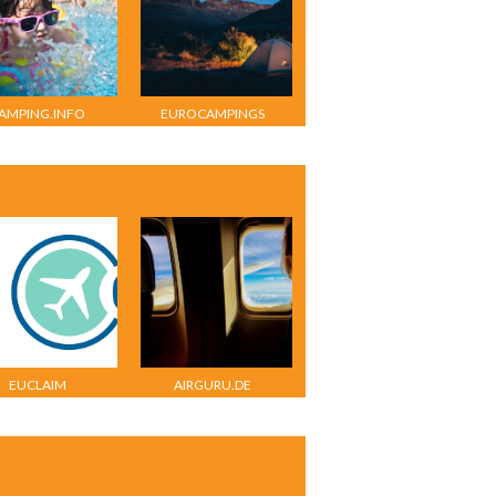
AMPING.INFO
EUROCAMPINGS
EUCLAIM
AIRGURU.DE