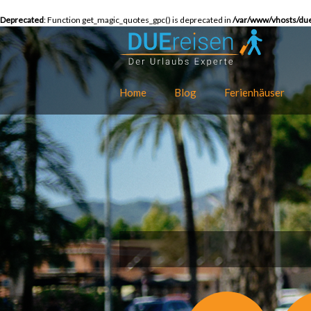
Deprecated
: Function get_magic_quotes_gpc() is deprecated in
/var/www/vhosts/due
Home
Blog
Ferienhäuser