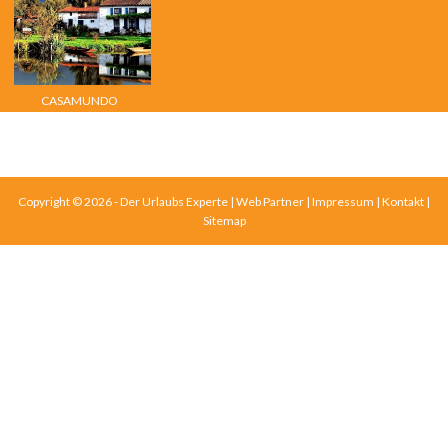
CASAMUNDO
Copyright © 2026 - Der Urlaubs Experte |
Web Partner
|
Impressum
|
Kontakt
|
Sitemap