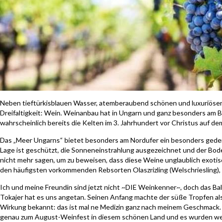
Neben tieftürkisblauen Wasser, atemberaubend schönen und luxuriösen 
Dreifaltigkeit: Wein. Weinanbau hat in Ungarn und ganz besonders am Bal
wahrscheinlich bereits die Kelten im 3. Jahrhundert vor Christus auf d
Das „Meer Ungarns“ bietet besonders am Nordufer ein besonders gede
Lage ist geschützt, die Sonneneinstrahlung ausgezeichnet und der Bode
nicht mehr sagen, um zu beweisen, dass diese Weine unglaublich exoti
den häufigsten vorkommenden Rebsorten Olaszrizling (Welschriesling), S
Ich und meine Freundin sind jetzt nicht ~DIE Weinkenner~, doch das Bal
Tokajer hat es uns angetan. Seinen Anfang machte der süße Tropfen als
Wirkung bekannt: das ist mal ne Medizin ganz nach meinem Geschmack. 
genau zum August-Weinfest in diesem schönen Land und es wurden wei