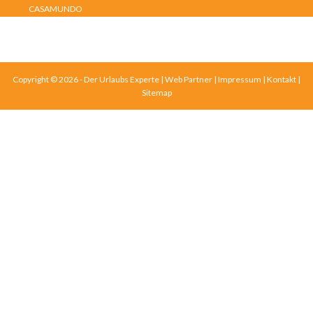
CASAMUNDO
Copyright © 2026 - Der Urlaubs Experte |
Web Partner
|
Impressum
|
Kontakt
|
Sitemap