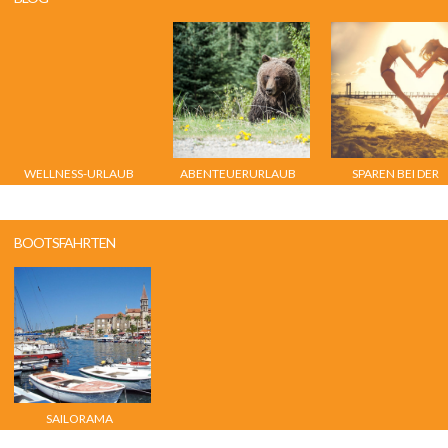
WELLNESS-URLAUB
ABENTEUERURLAUB
SPAREN BEI DER
AM PLATTENSEE
ROCKY MOUNTAINS:
URLAUBSSUCHE
GRIZZLYBÄREN &
CHALET
BOOTSFAHRTEN
SAILORAMA